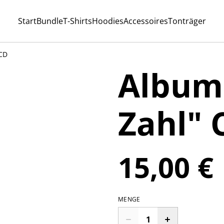
Start
Bundle
T-Shirts
Hoodies
Accessoires
Tonträger
 CD
Album
Zahl" 
15,00 €
MENGE