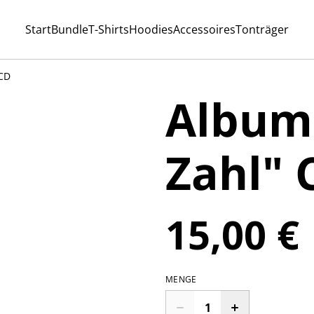
Start
Bundle
T-Shirts
Hoodies
Accessoires
Tonträger
 CD
Album
Zahl" 
15,00 €
MENGE